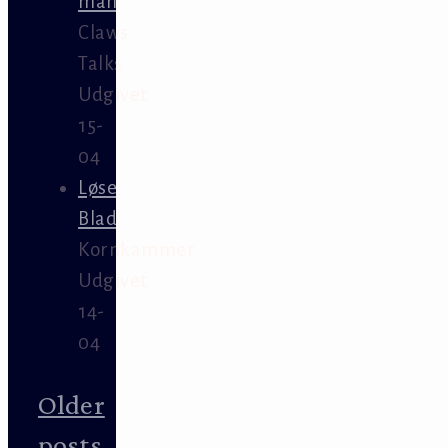
månen?
Claws
Talks
Udgivet
15-
04
Løse
Blade
Kornkammer
Udgivet
14-
04
Older
posts