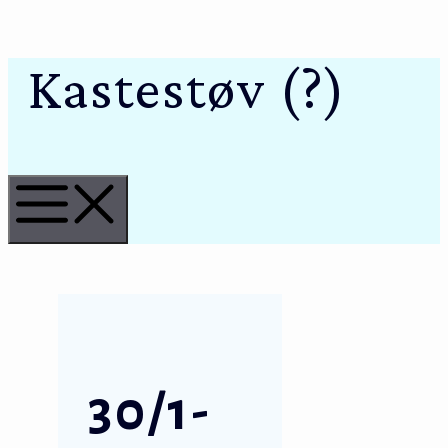
Kastestøv (?)
Hop
til
indhold
Menu
30/1-