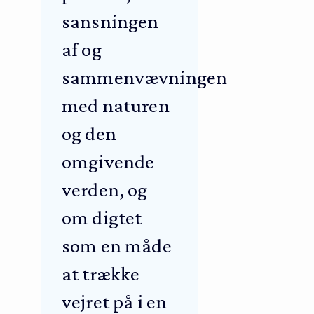
sansningen
af og
sammenvævningen
med naturen
og den
omgivende
verden, og
om digtet
som en måde
at trække
vejret på i en