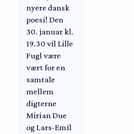
nyere dansk
poesi! Den
30. januar kl.
19.30 vil Lille
Fugl være
vært for en
samtale
mellem
digterne
Mirian Due
og Lars-Emil