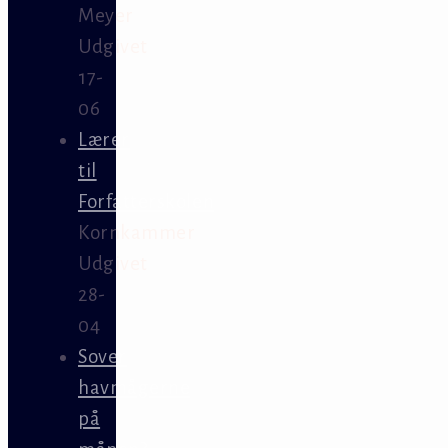
Meyer
Udgivet
17-
06
Lærer
til
Forfatterskolen
Kornkammer
Udgivet
28-
04
Sover
havmågerne
på