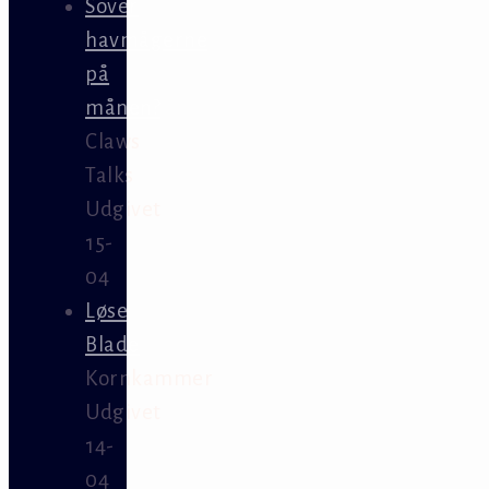
Sover
havmågerne
på
månen?
Claws
Talks
Udgivet
15-
04
Løse
Blade
Kornkammer
Udgivet
14-
04