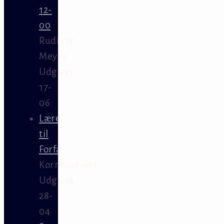
12-
00
Rudiger
Meyer
Udgivet
17-
06
Lærer
til
Forfatterskolen
Kornkammer
Udgivet
28-
04