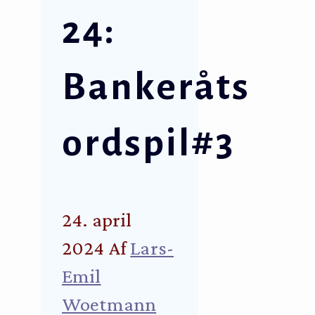
24:
Bankeråts
ordspil#3
24. april
2024
Af
Lars-
Emil
Woetmann