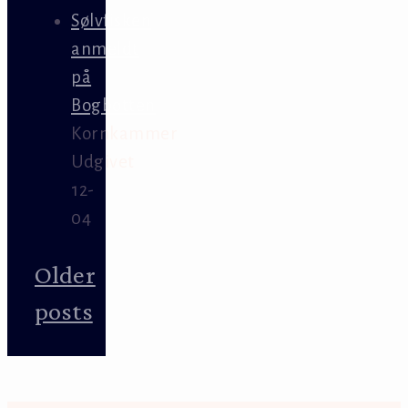
Sølvfisken
anmeldt
på
Bogbotten
Kornkammer
Udgivet
12-
04
Older
posts