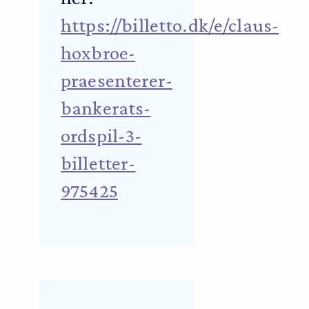
https://billetto.dk/e/claus-
hoxbroe-
praesenterer-
bankerats-
ordspil-3-
billetter-
975425