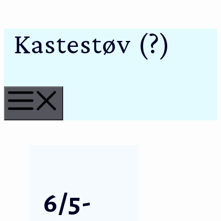
Kastestøv (?)
Hop
til
indhold
Menu
6/5-