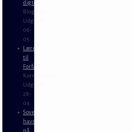
digte
Blogdahl
Udgivet
06-
05
Lærer
til
Forfatterskolen
Kornkammer
Udgivet
28-
04
Sover
havmågerne
på