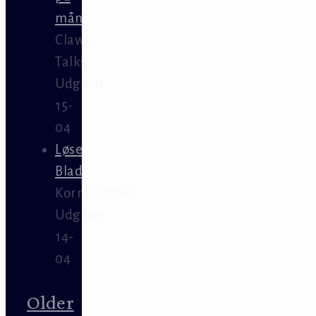
månen?
Claws
Talks
Udgivet
15-
04
Løse
Blade
Kornkammer
Udgivet
14-
04
Older