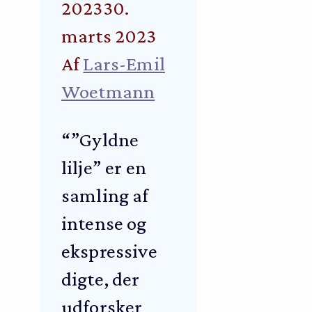
2023
30.
marts 2023
Af
Lars-Emil
Woetmann
“”Gyldne
lilje” er en
samling af
intense og
ekspressive
digte, der
udforsker