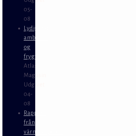
05-
08
Lydighed,
ambition
og
frygt
Atlas
Magasin
Udgivet
04-
08
Rapport
från
värmekupolen