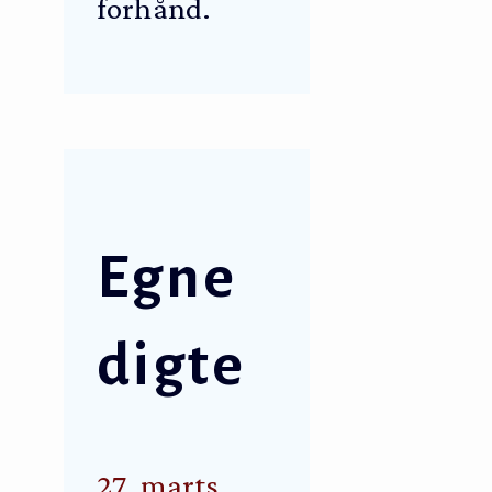
forhånd.
Egne
digte
27. marts