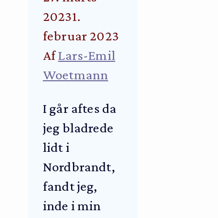
2023
1.
februar 2023
Af
Lars-Emil
Woetmann
I går aftes da
jeg bladrede
lidt i
Nordbrandt,
fandt jeg,
inde i min