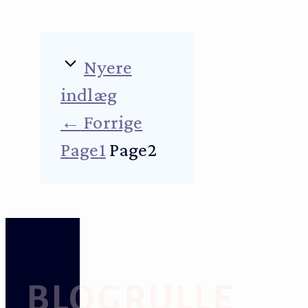
Nyere
indlæg
←
Forrige
Page
1
Page
2
BLOGRULLE