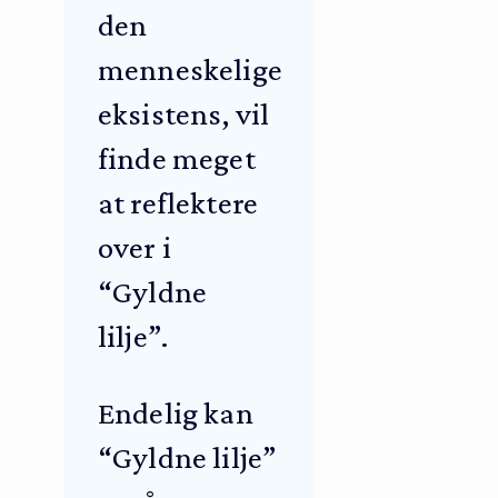
den
menneskelige
eksistens, vil
finde meget
at reflektere
over i
“Gyldne
lilje”.
Endelig kan
“Gyldne lilje”