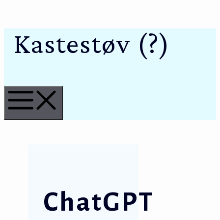
Kastestøv (?)
Hop
til
indhold
Menu
ChatGPT