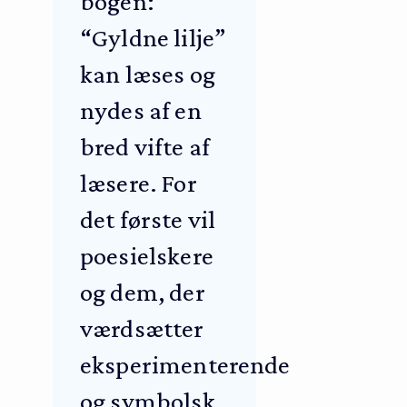
bogen:
“Gyldne lilje”
kan læses og
nydes af en
bred vifte af
læsere. For
det første vil
poesielskere
og dem, der
værdsætter
eksperimenterende
og symbolsk