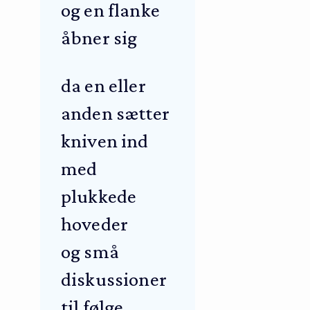
og en flanke
åbner sig
da en eller
anden sætter
kniven ind
med
plukkede
hoveder
og små
diskussioner
til følge