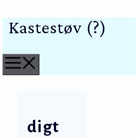
Kastestøv (?)
Hop
til
indhold
Menu
digt