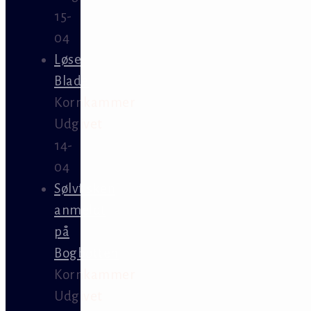
15-
04
Løse
Blade
Kornkammer
Udgivet
14-
04
Sølvfisken
anmeldt
på
Bogbotten
Kornkammer
Udgivet