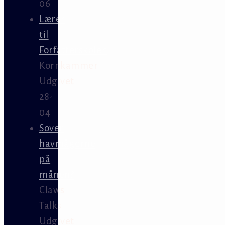
06
Lærer
til
Forfatterskolen
Kornkammer
Udgivet
28-
04
Sover
havmågerne
på
månen?
Claws
Talks
Udgivet