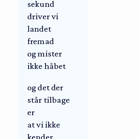
sekund
driver vi
landet
fremad
og mister
ikke håbet
og det der
står tilbage
er
at vi ikke
kender